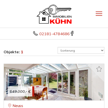
02181-4784686
Objekte:
1
649.000,- €
Neuss