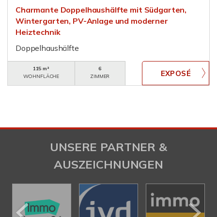
Charmante Doppelhaushälfte mit Südgarten,
Wintergarten, PV-Anlage und moderner
Heiztechnik
Doppelhaushälfte
115 m²
6
WOHNFLÄCHE
ZIMMER
UNSERE PARTNER &
AUSZEICHNUNGEN