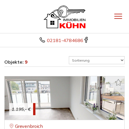
02181-4784686
Objekte:
9
1.195,- €
Grevenbroich