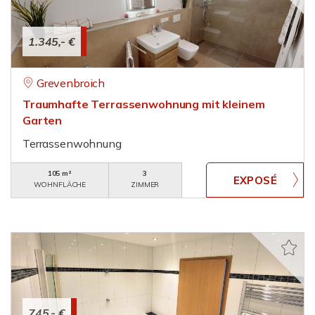
1.345,- €
Grevenbroich
Traumhafte Terrassenwohnung mit kleinem
Garten
Terrassenwohnung
105 m²
3
WOHNFLÄCHE
ZIMMER
745,- €