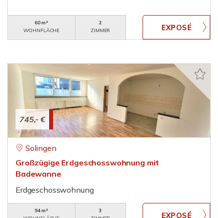
60 m²
2
WOHNFLÄCHE
ZIMMER
745,- €
Solingen
Großzügige Erdgeschosswohnung mit
Badewanne
Erdgeschosswohnung
94 m²
3