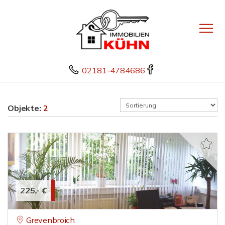
02181-4784686
Objekte:
2
225,- €
Grevenbroich