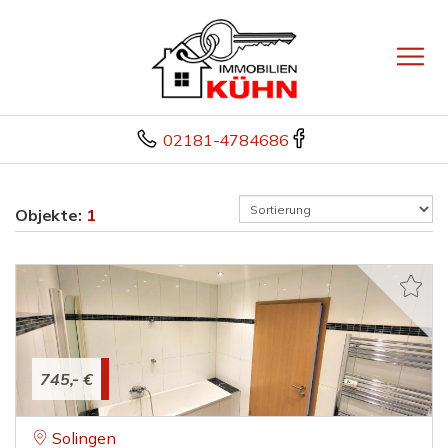
02181-4784686
Objekte:
1
745,- €
Solingen